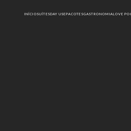
INÍCIO
SUÍTES
DAY USE
PACOTES
GASTRONOMIA
LOVE PO